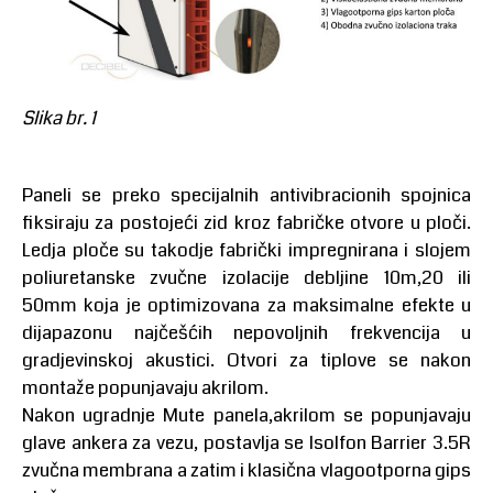
Slika br. 1
Paneli se preko specijalnih antivibracionih spojnica
fiksiraju za postojeći zid kroz fabričke otvore u ploči.
Ledja ploče su takodje fabrički impregnirana i slojem
poliuretanske zvučne izolacije debljine 10m,20 ili
50mm koja je optimizovana za maksimalne efekte u
dijapazonu najčešćih nepovoljnih frekvencija u
gradjevinskoj akustici. Otvori za tiplove se nakon
montaže popunjavaju akrilom.
Nakon ugradnje Mute panela,akrilom se popunjavaju
glave ankera za vezu, postavlja se Isolfon Barrier 3.5R
zvučna membrana a zatim i klasična vlagootporna gips