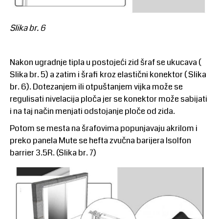
Slika br. 6
Nakon ugradnje tipla u postojeći zid šraf se ukucava (
Slika br. 5) a zatim i šrafi kroz elastični konektor ( Slika
br. 6). Dotezanjem ili otpuštanjem vijka može se
regulisati nivelacija ploča jer se konektor može sabijati
i na taj način menjati odstojanje ploče od zida.
Potom se mesta na šrafovima popunjavaju akrilom i
preko panela Mute se hefta zvučna barijera Isolfon
barrier 3.5R. (Slika br. 7)