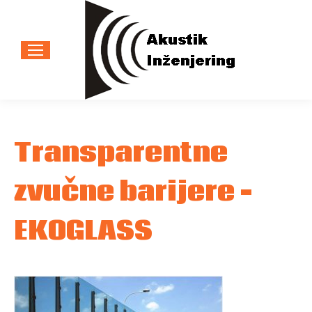
Transparentne
zvučne barijere –
EKOGLASS