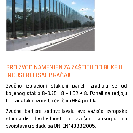
PROIZVOD NAMENJEN ZA ZAŠTITU OD BUKE U
INDUSTRIJI I SAOBRAĆAJU
Zvučno izolacioni stakleni paneli izradjuju se od
kaljenog stakla 8+0.75 i 8 + 1.52 + 8. Paneli se redjaju
horizinatalno izmedju čeličnih HEA profila.
Zvučne barijere zadovoljavaju sve važeće evropske
standarde bezbednosti i zvučno apsorpcionih
svojstava u skladu sa UNI EN 14388 2005.