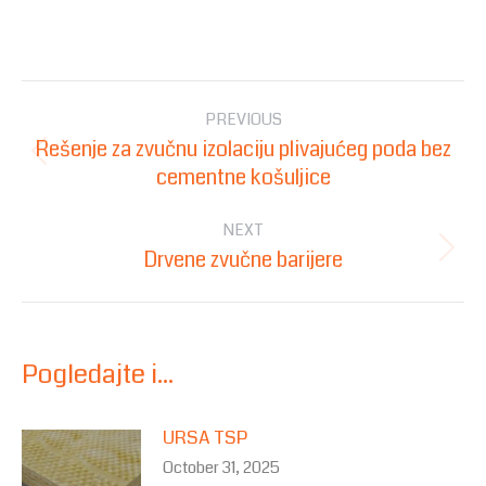
Post
PREVIOUS
navigation
Rešenje za zvučnu izolaciju plivajućeg poda bez
Previous
cementne košuljice
post:
NEXT
Drvene zvučne barijere
Next
post:
Pogledajte i...
URSA TSP
October 31, 2025