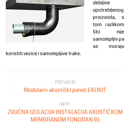
debljine
upotrebljenog
proizvoda, s
tom razlikom
što nije
samolepljiv pa
se moraju
koristiti vezice i samolepljive trake.
Post
PREVIOUS
navigation
Modularni akustički paneli EKOKIT
Previous
post:
NEXT
ZVUČNA IZOLACIJA INSTALACIJA AKUSTIČKOM
Next
MEMBRANOM FONODAN BJ
post: