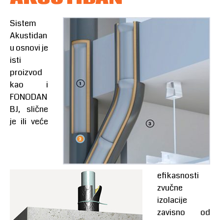
Sistem
Akustidan
u osnovi je
isti
proizvod
kao i
FONODAN
BJ, slične
je ili veće
efikasnosti
zvučne
izolacije
zavisno od