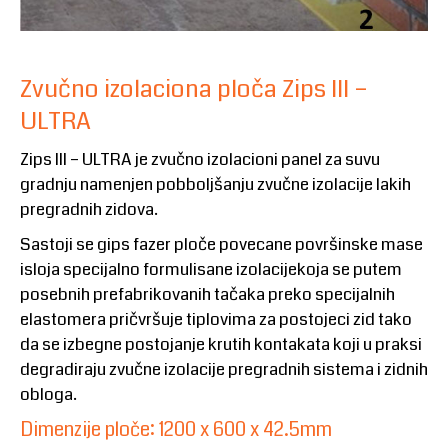
Zvučno izolaciona ploča Zips III –
ULTRA
Zips III – ULTRA je zvučno izolacioni panel za suvu
gradnju namenjen pobboljšanju zvučne izolacije lakih
pregradnih zidova.
Sastoji se gips fazer ploče povecane površinske mase
isloja specijalno formulisane izolacijekoja se putem
posebnih prefabrikovanih tačaka preko specijalnih
elastomera pričvršuje tiplovima za postojeci zid tako
da se izbegne postojanje krutih kontakata koji u praksi
degradiraju zvučne izolacije pregradnih sistema i zidnih
obloga.
Dimenzije ploče: 1200 x 600 x 42.5mm