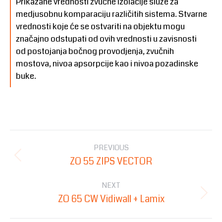
Prikazane vrednosti zvučne izolacije služe za
medjusobnu komparaciju različitih sistema. Stvarne
vrednosti koje će se ostvariti na objektu mogu
značajno odstupati od ovih vrednosti u zavisnosti
od postojanja bočnog provodjenja, zvučnih
mostova, nivoa apsorpcije kao i nivoa pozadinske
buke.
Post
PREVIOUS
navigation
ZO 55 ZIPS VECTOR
Previous
post:
NEXT
ZO 65 CW Vidiwall + Lamix
Next
post: