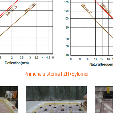
Primena sistema FZH+Sylomer