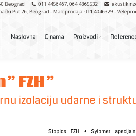
050 Beograd
011 4456467, 064 4865532
akustikin
a
Proizvodi
Reference
Korisni saveti
D
anački Put 26, Beograd - Maloprodaja: 011 4046329 - Velepro
Naslovna
O nama
Proizvodi
Referenc
m” FZH”
rnu izolaciju udarne i struk
Stopice FZH + Sylomer specijal