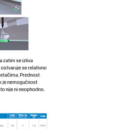
 zatim se izliva
stvaruje se relativno
dmetačima. Prednost
tak je nemogućnost
to nije ni neophodno.