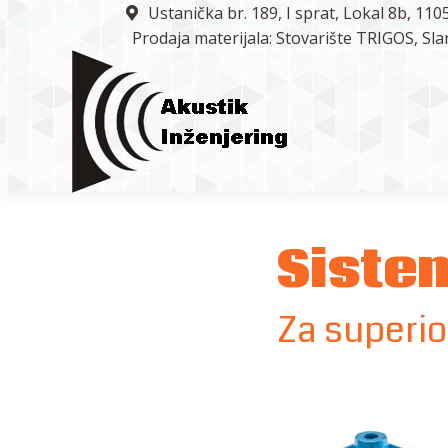
Ustanička br. 189, I sprat, Lokal 8b, 11
Naslovna
O nam
Prodaja materijala: Stovarište TRIGOS, Sl
Siste
Za superio