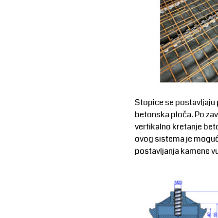
Stopice se postavljaju 
betonska ploča. Po zav
vertikalno kretanje be
ovog sistema je mogućn
postavljanja kamene vu