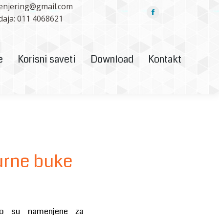
zenjering@gmail.com
ownload
Kontakt
Facebook
daja: 011 4068621
page
opens
in
e
Korisni saveti
Download
Kontakt
new
window
turne buke
no su namenjene za