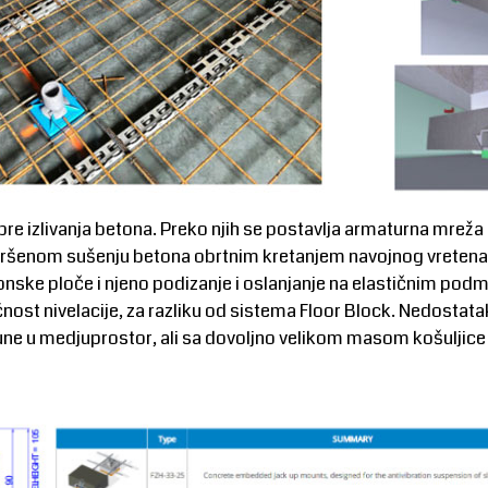
pre izlivanja betona. Preko njih se postavlja armaturna mreža a
ršenom sušenju betona obrtnim kretanjem navojnog vretena o
tonske ploče i njeno podizanje i oslanjanje na elastičnim po
ost nivelacije, za razliku od sistema Floor Block. Nedosta
ne u medjuprostor, ali sa dovoljno velikom masom košuljice 