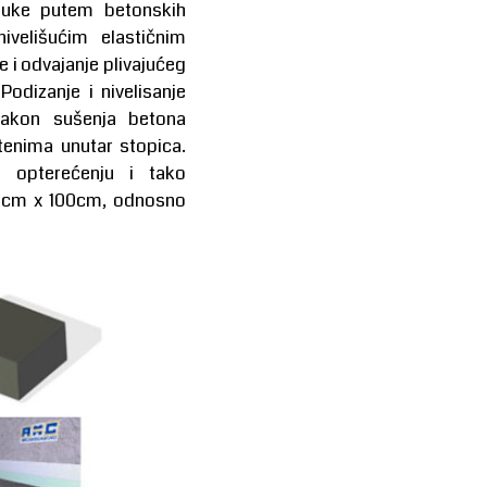
 buke putem betonskih
ivelišućim elastičnim
e i odvajanje plivajućeg
odizanje i nivelisanje
nakon sušenja betona
tenima unutar stopica.
 opterećenju i tako
 90cm x 100cm, odnosno