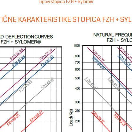
Tipovi stopica FZH + Sylomer
IČNE KARAKTERISTIKE STOPICA FZH + S