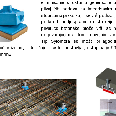
eliminisanje strukturno generisane
plivajućih podova sa integrisanim n
stopicama preko kojih se vrši podizanj
poda od medjuspratne konstrukcije. P
plivajuće betonske ploče vrši se 
odgovarajućim alatom I navojnim vre
Tip Sylomera se može prilagoditi
vučne izolacije. Uobičajeni raster postavljanja stopica je
kom/m2