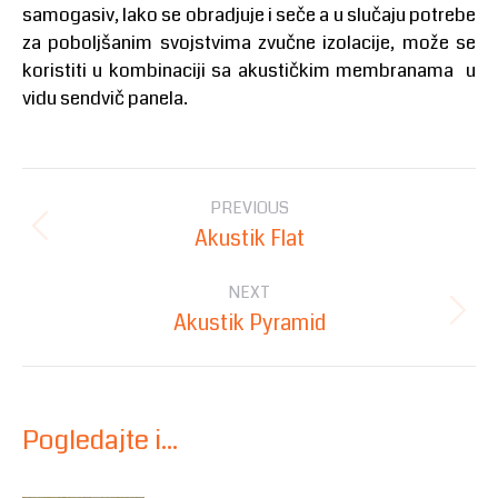
samogasiv, lako se obradjuje i seče a u slučaju potrebe
za poboljšanim svojstvima zvučne izolacije, može se
koristiti u kombinaciji sa akustičkim membranama u
vidu sendvič panela.
Post
PREVIOUS
navigation
Akustik Flat
Previous
post:
NEXT
Akustik Pyramid
Next
post:
Pogledajte i...